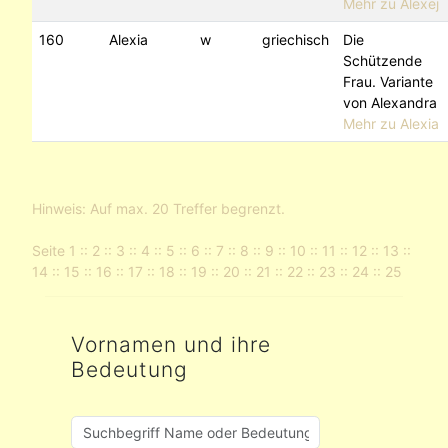
Mehr zu Alexej
160
Alexia
w
griechisch
Die
Schützende
Frau. Variante
von Alexandra
Mehr zu Alexia
Hinweis: Auf max. 20 Treffer begrenzt.
Seite
1
::
2
::
3
::
4
::
5
::
6
::
7
::
8
::
9
::
10
::
11
::
12
::
13
::
14
::
15
::
16
::
17
::
18
::
19
::
20
::
21
::
22
::
23
::
24
::
25
Vornamen und ihre
Bedeutung