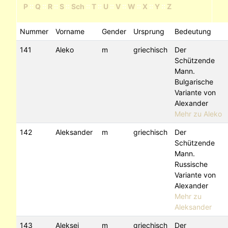
P
::
Q
::
R
::
S
::
Sch
::
T
::
U
::
V
::
W
::
X
::
Y
::
Z
Nummer
Vorname
Gender
Ursprung
Bedeutung
141
Aleko
m
griechisch
Der
Schützende
Mann.
Bulgarische
Variante von
Alexander
Mehr zu Aleko
142
Aleksander
m
griechisch
Der
Schützende
Mann.
Russische
Variante von
Alexander
Mehr zu
Aleksander
143
Aleksej
m
griechisch
Der