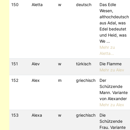
150
Aletta
w
deutsch
Das Edle
Wesen,
althochdeutsch
aus Adal, was
Edel bedeutet
und Heid, was
We ...
Mehr zu
Aletta...
151
Alev
w
türkisch
Die Flamme
Mehr zu Alev
152
Alex
m
griechisch
Der
Schützende
Mann. Variante
von Alexander
Mehr zu Alex
153
Alexa
w
griechisch
Die
Schützende
Frau. Variante