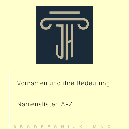
Vornamen und ihre Bedeutung
Namenslisten A-Z
A
::
B
::
C
::
D
::
E
::
F
::
G
::
H
::
I
::
J
::
K
::
L
::
M
::
N
::
O
::